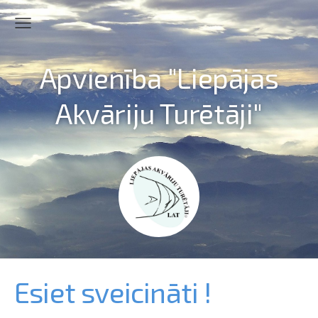
Apvienība "Liepājas
Akvāriju Turētāji"
Esiet sveicināti !