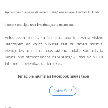
Apvienības "Liepājas Akvāriju Turētāji" mājas lapā. Beidzot ilgi lolotā
iecere ir pabeigta un ir izveidota jauna mājas lapa.
Vēlos Jūs informēt, ka šī mājas lapa ir atvērta visiem
lietotājiem un varat publicēt šeit arī savus rakstus,
vienojoties ar mājas lapas autoru, sadaļā Kontakti. Ja
mājas lapā atrodat kādas nepilnības/ kļūdas aicinu Jūs
informēt, apvienības darbiniekus.
Ienāc pie mums arī Facebook mājas lapā
Spied Šeit!