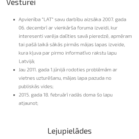
Vēsturei
Apvienība "LAT" savu darbību aizsāka 2007. gada
06. decembrī ar vienkārša foruma izveidi, kur
interesenti varēja dalīties savā pieredzē, apmēram
tai pašā laikā sākās pirmās mājas lapas izveide,
kura kļuva par pirmo informatīvo rakstu lapu
Latvijā;
Jau 2011. gada 1.jūnijā rodoties problēmām ar
vietnes uzturēšanu, mājas lapa pazuda no
publiskās vides;
2015. gada 18. februārī radās doma šo lapu
atjaunot;
Lejupielādes