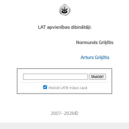
LAT apvienības dibinātāji:
Normunds Griķītis
Arturs Griķītis
Meklēt LATB mājas lapā
2007- 2026©