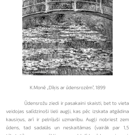
K.Monē „Dīķis ar ūdensrozēm”, 1899
Ūdensrožu ziedi ir pasakaini skaisti, bet to vieta
veidojas salīdzinoši lieli augļi, kas pēc izskata atgādina
kausiņus, arī ir pelnījuši uzmanību. Augļi nobriest zem
ūdens, tad sadalās un neskaitāmas (vairāk par 1,5