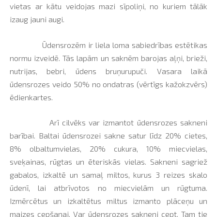
vietas ar kātu veidojas mazi sīpoliņi, no kuriem tālāk
izaug jauni augi.
Ūdensrozēm ir liela loma sabiedrības estētikas
normu izveidē. Tās lapām un saknēm barojas aļņi, brieži,
nutrijas, bebri, ūdens bruņurupuči. Vasara laikā
ūdensrozes veido 50% no ondatras (vērtīgs kažokzvērs)
ēdienkartes.
Arī cilvēks var izmantot ūdensrozes sakneni
barībai. Baltai ūdensrozei sakne satur līdz 20% cietes,
8% olbaltumvielas, 20% cukura, 10% miecvielas,
sveķainas, rūgtas un ēteriskās vielas. Sakneni sagriež
gabalos, izkaltē un samaļ miltos, kurus 3 reizes skalo
ūdenī, lai atbrīvotos no miecvielām un rūgtuma.
Izmērcētus un izkaltētus miltus izmanto plāceņu un
maizes cepšanai. Var ūdensrozes sakneni cept. Tam tie