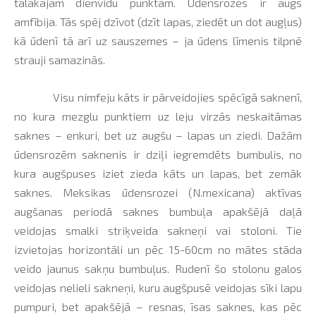
tālākajam dienvidu punktam. Ūdensrozes ir augs
amfībija. Tās spēj dzīvot (dzīt lapas, ziedēt un dot augļus)
kā ūdenī tā arī uz sauszemes – ja ūdens līmenis tilpnē
strauji samazinās.
Visu nimfeju kāts ir pārveidojies spēcīgā saknenī,
no kura mezglu punktiem uz leju virzās neskaitāmas
saknes – enkuri, bet uz augšu – lapas un ziedi. Dažām
ūdensrozēm saknenis ir dziļi iegremdēts bumbulis, no
kura augšpuses iziet zieda kāts un lapas, bet zemāk
saknes. Meksikas ūdensrozei (N.mexicana) aktīvas
augšanas periodā saknes bumbuļa apakšējā daļā
veidojas smalki striķveida sakneņi vai stoloni. Tie
izvietojas horizontāli un pēc 15-60cm no mātes stāda
veido jaunus sakņu bumbuļus. Rudenī šo stolonu galos
veidojas nelieli sakneņi, kuru augšpusē veidojas sīki lapu
pumpuri, bet apakšējā – resnas, īsas saknes, kas pēc