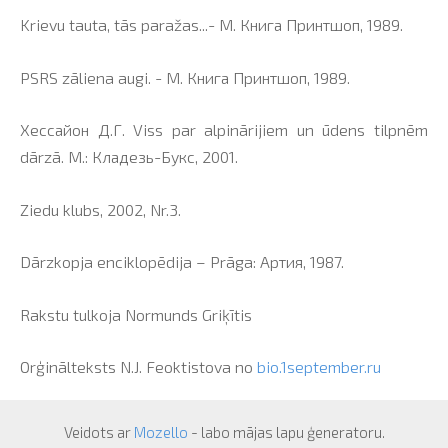
Krievu tauta, tās paražas...- М. Книга Принтшоп, 1989.
PSRS zāliena augi. - М. Книга Принтшоп, 1989.
Хессайон Д.Г. Viss par alpinārijiem un ūdens tilpnēm
dārzā. М.: Кладезь-Букс, 2001.
Ziedu klubs, 2002, Nr.3.
Dārzkopja enciklopēdija – Prāga: Артия, 1987.
Rakstu tulkoja Normunds Griķītis
Orģinālteksts N.J. Feoktistova no
bio.1september.ru
Veidots ar
Mozello
- labo mājas lapu ģeneratoru.