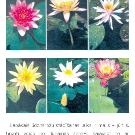
Labākais ūdensrožu stādīšanas laiks ir maijs – jūnijs.
Grunti veido no dūņainas zemes, sajaucot to ar