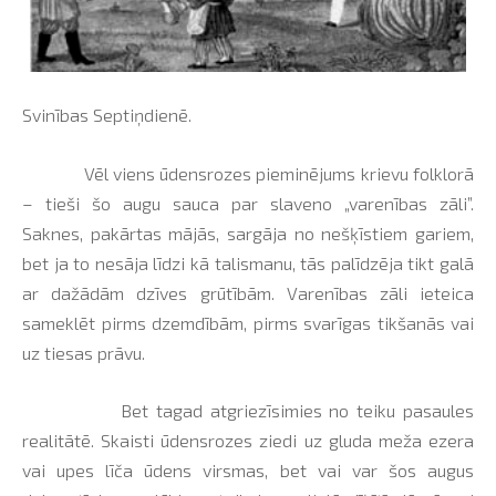
Svinības Septiņdienē.
Vēl viens ūdensrozes pieminējums krievu folklorā
– tieši šo augu sauca par slaveno „varenības zāli”.
Saknes, pakārtas mājās, sargāja no nešķīstiem gariem,
bet ja to nesāja līdzi kā talismanu, tās palīdzēja tikt galā
ar dažādām dzīves grūtībām. Varenības zāli ieteica
sameklēt pirms dzemdībām, pirms svarīgas tikšanās vai
uz tiesas prāvu.
Bet tagad atgriezīsimies no teiku pasaules
realitātē. Skaisti ūdensrozes ziedi uz gluda meža ezera
vai upes līča ūdens virsmas, bet vai var šos augus