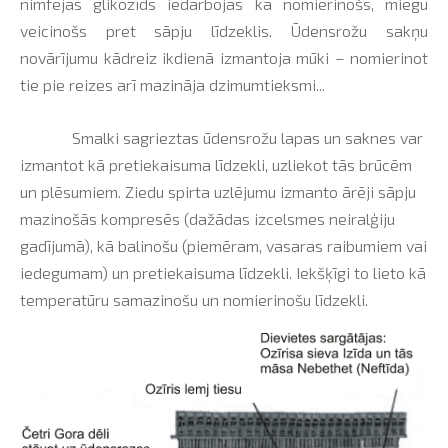
nimfejas glikozīds iedarbojas kā nomierinošs, miegu
veicinošs pret sāpju līdzeklis. Ūdensrožu sakņu
novārījumu kādreiz ikdienā izmantoja mūki – nomierinot
tie pie reizes arī mazināja dzimumtieksmi...
Smalki sagrieztas ūdensrožu lapas un saknes var
izmantot kā pretiekaisuma līdzekli, uzliekot tās brūcēm
un plēsumiem. Ziedu spirta uzlējumu izmanto ārēji sāpju
mazinošās kompresēs (dažādas izcelsmes neiralģiju
gadījumā), kā balinošu (piemēram, vasaras raibumiem vai
iedegumam) un pretiekaisuma līdzekli. Iekšķīgi to lieto kā
temperatūru samazinošu un nomierinošu līdzekli.