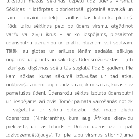
tūkstoti) mazas sēkliņas uzpeld līdz ūdens virsmai.
Sēkliņas ir ietērptas piebriestošā, gļotainā apvalkā un
tām ir poraini piedēkļi – arillusi, kas kalpo kā pludiņš.
Kādu laiku sēkliņas peld pa ūdens virsmu, atgādinot
varžu vai zivju ikrus – ar ko iespējams, piesaistot
ūdensputnu uzmanību un pielikt pleznām vai spalvām.
Tālāk jau gļotas un arilluss lēnām sadalās, sēkliņa
nogrimst uz grunts un sāk dīgt. Ūdensrožu sēklas ir ļoti
izturīgas, dīgšanas spēju tās saglabā līdz 5 gadiem. Pie
kam, sēklas, kuras sākumā izžuvušas un tad atkal
nokļuvušas ūdenī, aug daudz straujāk nekā tās, kuras nav
pametušas ūdeni. Ūdensrožu sēklas izplata ūdensputni
un, iespējams, arī zivis. Tomēr pamata vairošanās notiek
- veģetatīvi ar sakņu palīdzību. Bet mazo ziedu
ūdensroze (N.micrantha), kura aug Āfrikas dienvidu
piekrastē, un tās hibrīds – Dobeni ūdensroze, ir pat
„dzīvdzemdētājaugs”. Tai pie lapu virsmas stiprinājuma