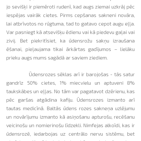
jo sevišķi ir piemēroti rudenī, kad augs ziemai uzkrāj pēc
iespējas vairāk cietes. Pirms cepšanas sakneni novāra,
lai atbrīvotos no rūgtuma, tad to gatavo cepot augu eļļa.
Var pasniegt kā atsevišķu ēdienu vai kā piedevu gaļai vai
zivij. Bet piekritīsiet, ka ūdensrožu sakņu izraušana
ēšanai, pieļaujama tikai ārkārtas gadījumos – lielāku
prieku augs mums sagādā ar saviem ziediem.
Ūdensrozes sēklas arī ir barojošas - tās satur
gandrīz 50% cietes, 1% miecvielu un aptuveni 8%
taukskābes un eļļas. No tām var pagatavot dzērienu, kas
pēc garšas atgādina kafiju. Ūdensrozes izmanto arī
tautas medicīnā. Baltās ūdens rozes sakneņa uzlējumu
un novārījumu izmanto kā asiņošanu apturošu, recēšanu
veicinošu un nomierinošu līdzekli. Nimfejas alkoīdi, kas ir
ūdensrozē, iedarbojas uz centrālo nervu sistēmu, bet