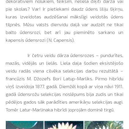
dekoratīviem nolūkiem, teiksim, nelielā dīķītī dārzā vai
pie skolas? Var! Ir pietiekami daudz ūdens liliju šķirņu,
kuras izveidotas audzēšanai mākslīgi veidotās ūdens
tilpnēs. Mūsu valsts dienvidu daļā var audzēt ne tikai
balto ūdensrozi, bet arī jau pieminēto sarkano un
kapensis ūdensrozi (N. Capensis).
Ir četru veidu dārza ūdensrozes – pundurītes,
mazās, vidējās un lielās. Liela daļa šodien eksistējošo
veidu radās viena cilvēka selekcijas darbu rezultātā –
francūzis M. Džozefs Bori Latup-Marliks. Pirmo hibrīdu
viņš izveidoja 1877. gadā. Diemžēl kopā ar viņa nāvi 1911.
gadā ūdensrožu selekcijas noslēpums bija zudis un tikai
pēdējos gados sāk parādīties amerikāņu selekcijas augi.
Tomēr Latur-Marlinaka hibrīdi joprojām dominē tirgū.