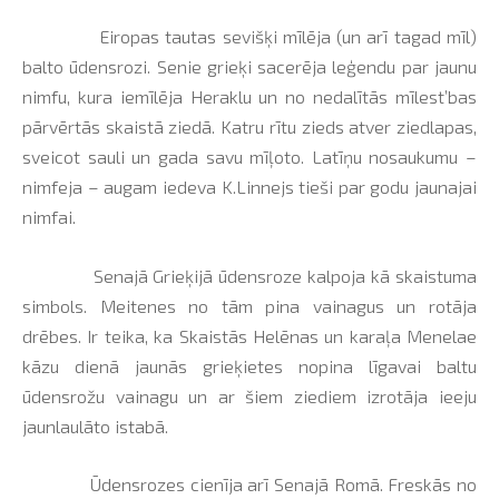
Eiropas tautas sevišķi mīlēja (un arī tagad mīl)
balto ūdensrozi. Senie grieķi sacerēja leģendu par jaunu
nimfu, kura iemīlēja Heraklu un no nedalītās mīlest’bas
pārvērtās skaistā ziedā. Katru rītu zieds atver ziedlapas,
sveicot sauli un gada savu mīļoto. Latīņu nosaukumu –
nimfeja – augam iedeva K.Linnejs tieši par godu jaunajai
nimfai.
Senajā Grieķijā ūdensroze kalpoja kā skaistuma
simbols. Meitenes no tām pina vainagus un rotāja
drēbes. Ir teika, ka Skaistās Helēnas un karaļa Menelae
kāzu dienā jaunās grieķietes nopina līgavai baltu
ūdensrožu vainagu un ar šiem ziediem izrotāja ieeju
jaunlaulāto istabā.
Ūdensrozes cienīja arī Senajā Romā. Freskās no