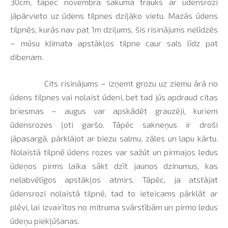
30cm, tāpēc novembra sākumā trauks ar ūdensrozi
jāpārvieto uz ūdens tilpnes dziļāko vietu. Mazās ūdens
tilpnēs, kurās nav pat 1m dziļums, šis risinājums nelīdzēs
– mūsu klimata apstākļos tilpne caur sals līdz pat
dibenam.
Cits risinājums – izņemt grozu uz ziemu ārā no
ūdens tilpnes vai nolaist ūdeni, bet tad jūs apdraud citas
briesmas – augus var apskādēt grauzēji, kuriem
ūdensrozes ļoti garšo. Tāpēc sakneņus ir droši
jāpasargā, pārklājot ar biezu salmu, zāles un lapu kārtu.
Nolaistā tilpnē ūdens rozes var sažūt un pirmajos ledus
ūdeņos pirms laika sākt dzīt jaunos dzinumus, kas
nelabvēlīgos apstākļos atmirs. Tāpēc, ja atstājat
ūdensrozi nolaistā tilpnē, tad to ieteicams pārklāt ar
plēvi, lai izvairītos no mitruma svārstībām un pirmo ledus
ūdeņu piekļūšanas.