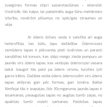
zvaigznes formas stipri sazarotasšūnas – sklereīdi.
Visdrīzāk, tās kalpo, lai palielinātu auga šūnu mehānisko
izturību, novēršot plīsumus no spēcīgas straumes un
vēja.
Ar ūdens dzīves veidu ir saistīta arī auga
heterofīlija, tas būtu, lapu dažādība. Ūdensrozes
zemūdens lapas ir plēvveida, plati izvērstas un parasti
sarullētas kā konuss, kas slēpj maigo zieda pumpuru un
jaunās virs ūdens lapas, kas veidojas ūdensrozei vasara
laikā. Izaugot tās peld pa ūdens virsmu, turoties ļoti
garos kātos. Dažāda veida ūdens ūdensrozēm virs ūdens
lapas atšķiras gan pēc formas, gan izmēra. Baltai
Nimfejai tās ir ieapaļas, līdz 30cmgaruma, jaunās lapas ir
iesarkanas, pieaugušas lapas no augšas tumši zaļas, no
apakšas tumši violeti sarkanas. Peldošas lapas