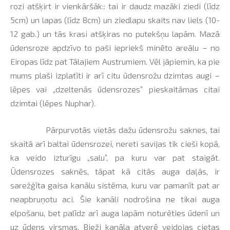
rozi atšķirt ir vienkāršāk:: tai ir daudz mazāki ziedi (līdz
5cm) un lapas (līdz 8cm) un ziedlapu skaits nav liels (10-
12 gab.) un tās krasi atšķiras no putekšņu lapām. Mazā
ūdensroze apdzīvo to paši iepriekš minēto areālu – no
Eiropas līdz pat Tālajiem Austrumiem. Vēl jāpiemin, ka pie
mums plaši izplatīti ir arī citu ūdensrožu dzimtas augi –
lēpes vai „dzeltenās ūdensrozes” pieskaitāmas citai
dzimtai (lēpes Nuphar).
Pārpurvotās vietās dažu ūdensrožu saknes, tai
skaitā arī baltai ūdensrozei, nereti savijas tik cieši kopā,
ka veido izturīgu „salu”, pa kuru var pat staigāt.
Ūdensrozes saknēs, tāpat kā citās auga daļās, ir
sarežģīta gaisa kanālu sistēma, kuru var pamanīt pat ar
neapbruņotu aci. Šie kanāli nodrošina ne tikai auga
elpošanu, bet palīdz arī auga lapām noturēties ūdenī un
uz ūdens virsmas. Bieži kanāla atverē veidojas cietas