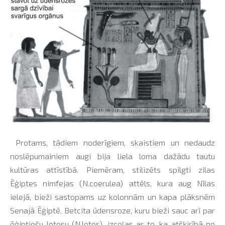
Protams, tādiem noderīgiem, skaistiem un nedaudz
noslēpumainiem augi bija liela loma dažādu tautu
kultūras attīstībā. Piemēram, stilizēts spilgti zilas
Ēģiptes nimfejas (N.coerulea) attēls, kura aug Nīlas
ielejā, bieži sastopams uz kolonnām un kapa plāksnēm
Senajā Ēģiptē. Betcita ūdensroze, kuru bieži sauc arī par
ēģiptiešu lotosu (N.lotos), izceļas ar to, ka atšķirībā no