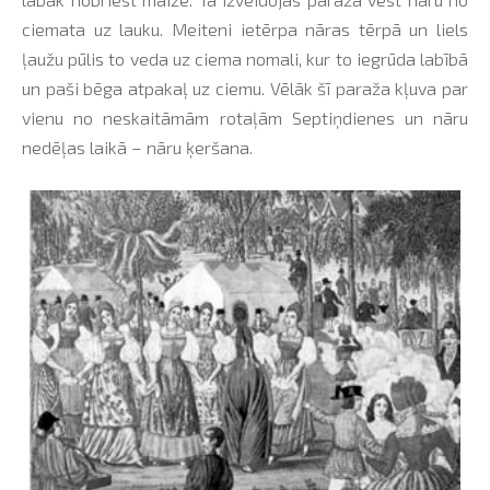
ciemata uz lauku. Meiteni ietērpa nāras tērpā un liels
ļaužu pūlis to veda uz ciema nomali, kur to iegrūda labībā
un paši bēga atpakaļ uz ciemu. Vēlāk šī paraža kļuva par
vienu no neskaitāmām rotaļām Septiņdienes un nāru
nedēļas laikā – nāru ķeršana.