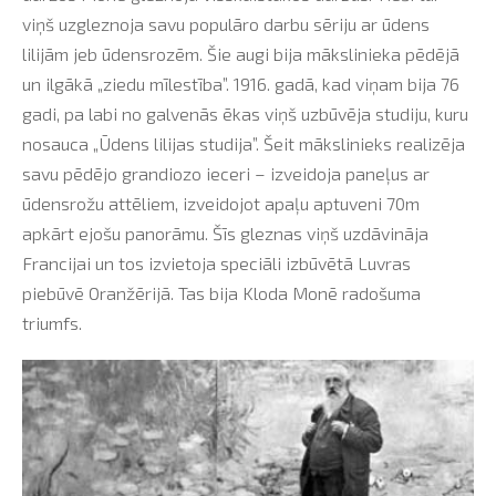
viņš uzgleznoja savu populāro darbu sēriju ar ūdens
lilijām jeb ūdensrozēm. Šie augi bija mākslinieka pēdējā
un ilgākā „ziedu mīlestība”. 1916. gadā, kad viņam bija 76
gadi, pa labi no galvenās ēkas viņš uzbūvēja studiju, kuru
nosauca „Ūdens lilijas studija”. Šeit mākslinieks realizēja
savu pēdējo grandiozo ieceri – izveidoja paneļus ar
ūdensrožu attēliem, izveidojot apaļu aptuveni 70m
apkārt ejošu panorāmu. Šīs gleznas viņš uzdāvināja
Francijai un tos izvietoja speciāli izbūvētā Luvras
piebūvē Oranžērijā. Tas bija Kloda Monē radošuma
triumfs.