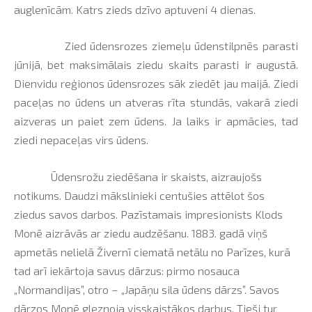
auglenīcām. Katrs zieds dzīvo aptuveni 4 dienas.
Zied ūdensrozes ziemeļu ūdenstilpnēs parasti
jūnijā, bet maksimālais ziedu skaits parasti ir augustā.
Dienvidu reģionos ūdensrozes sāk ziedēt jau maijā. Ziedi
paceļas no ūdens un atveras rīta stundās, vakarā ziedi
aizveras un paiet zem ūdens. Ja laiks ir apmācies, tad
ziedi nepaceļas virs ūdens.
Ūdensrožu ziedēšana ir skaists, aizraujošs
notikums. Daudzi mākslinieki centušies attēlot šos
ziedus savos darbos. Pazīstamais impresionists Klods
Monē aizrāvās ar ziedu audzēšanu. 1883. gadā viņš
apmetās nelielā Živernī ciematā netālu no Parīzes, kurā
tad arī iekārtoja savus dārzus: pirmo nosauca
„Normandijas”, otro – „Japāņu sila ūdens dārzs”. Savos
dārzos Monē gleznoja visskaistākos darbus. Tieši tur