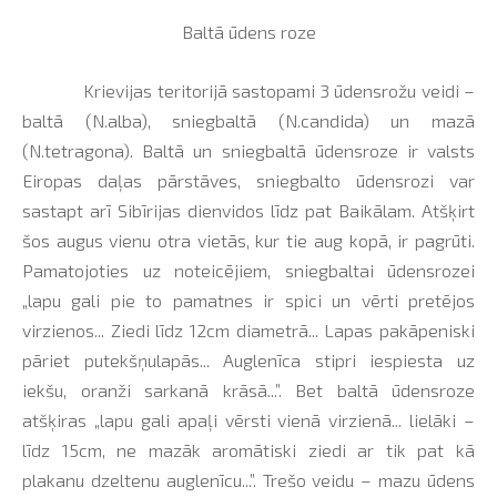
Baltā ūdens roze
Krievijas teritorijā sastopami 3 ūdensrožu veidi –
baltā (N.alba), sniegbaltā (N.candida) un mazā
(N.tetragona). Baltā un sniegbaltā ūdensroze ir valsts
Eiropas daļas pārstāves, sniegbalto ūdensrozi var
sastapt arī Sibīrijas dienvidos līdz pat Baikālam. Atšķirt
šos augus vienu otra vietās, kur tie aug kopā, ir pagrūti.
Pamatojoties uz noteicējiem, sniegbaltai ūdensrozei
„lapu gali pie to pamatnes ir spici un vērti pretējos
virzienos... Ziedi līdz 12cm diametrā... Lapas pakāpeniski
pāriet putekšņulapās... Auglenīca stipri iespiesta uz
iekšu, oranži sarkanā krāsā...”. Bet baltā ūdensroze
atšķiras „lapu gali apaļi vērsti vienā virzienā... lielāki –
līdz 15cm, ne mazāk aromātiski ziedi ar tik pat kā
plakanu dzeltenu auglenīcu...”. Trešo veidu – mazu ūdens