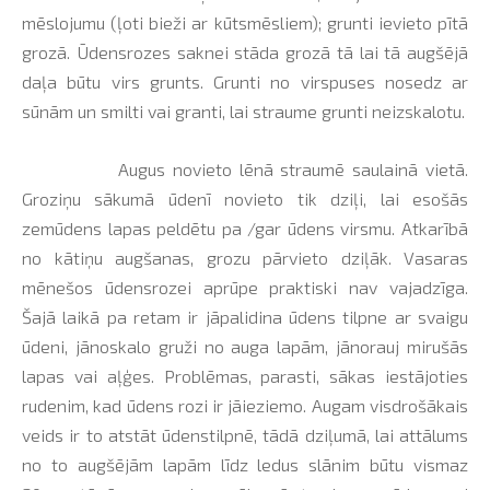
mēslojumu (ļoti bieži ar kūtsmēsliem); grunti ievieto pītā
grozā. Ūdensrozes saknei stāda grozā tā lai tā augšējā
daļa būtu virs grunts. Grunti no virspuses nosedz ar
sūnām un smilti vai granti, lai straume grunti neizskalotu.
Augus novieto lēnā straumē saulainā vietā.
Groziņu sākumā ūdenī novieto tik dziļi, lai esošās
zemūdens lapas peldētu pa /gar ūdens virsmu. Atkarībā
no kātiņu augšanas, grozu pārvieto dziļāk. Vasaras
mēnešos ūdensrozei aprūpe praktiski nav vajadzīga.
Šajā laikā pa retam ir jāpalidina ūdens tilpne ar svaigu
ūdeni, jānoskalo gruži no auga lapām, jānorauj mirušās
lapas vai aļģes. Problēmas, parasti, sākas iestājoties
rudenim, kad ūdens rozi ir jāieziemo. Augam visdrošākais
veids ir to atstāt ūdenstilpnē, tādā dziļumā, lai attālums
no to augšējām lapām līdz ledus slānim būtu vismaz