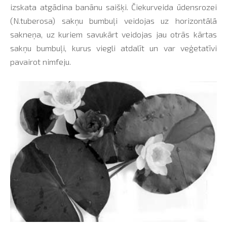
izskata atgādina banānu saišķi. Čiekurveida ūdensrozei
(N.tuberosa) sakņu bumbuļi veidojas uz horizontālā
sakneņa, uz kuriem savukārt veidojas jau otrās kārtas
sakņu bumbuļi, kurus viegli atdalīt un var veģetatīvi
pavairot nimfeju.