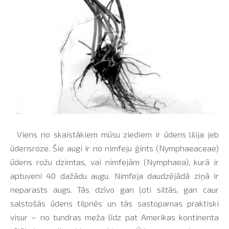
Viens no skaistākiem mūsu ziediem ir ūdens lilija jeb
ūdensroze. Šie augi ir no nimfeju ģints (Nymphaeaceae)
ūdens rožu dzimtas, vai nimfejām (Nymphaea), kurā ir
aptuveni 40 dažādu augu. Nimfeja daudzējādā ziņā ir
neparasts augs. Tās dzīvo gan ļoti siltās, gan caur
salstošās ūdens tilpnēs un tās sastopamas praktiski
visur – no tundras meža līdz pat Amerikas kontinenta