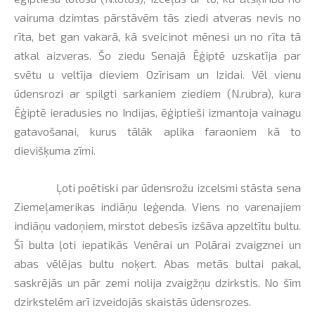
vairuma dzimtas pārstāvēm tās ziedi atveras nevis no
rīta, bet gan vakarā, kā sveicinot mēnesi un no rīta tā
atkal aizveras. Šo ziedu Senajā Ēģiptē uzskatīja par
svētu u veltīja dieviem Ozīrisam un Izidai. Vēl vienu
ūdensrozi ar spilgti sarkaniem ziediem (N.rubra), kura
Ēģiptē ieradusies no Indijas, ēģiptieši izmantoja vainagu
gatavošanai, kurus tālāk aplika faraoniem kā to
dievišķuma zīmi.
Ļoti poētiski par ūdensrožu izcelsmi stāsta sena
Ziemeļamerikas indiāņu leģenda. Viens no varenajiem
indiāņu vadoņiem, mirstot debesīs izšāva apzeltītu bultu.
Šī bulta ļoti iepatikās Venērai un Polārai zvaigznei un
abas vēlējas bultu noķert. Abas metās bultai pakal,
saskrējās un pār zemi nolija zvaigžņu dzirkstis. No šīm
dzirkstelēm arī izveidojās skaistās ūdensrozes.