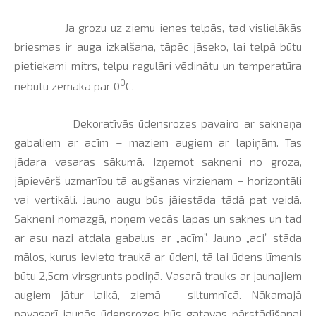
Ja grozu uz ziemu ienes telpās, tad vislielākās
briesmas ir auga izkalšana, tāpēc jāseko, lai telpā būtu
pietiekami mitrs, telpu regulāri vēdinātu un temperatūra
0
nebūtu zemāka par 0
C.
Dekoratīvās ūdensrozes pavairo ar sakneņa
gabaliem ar acīm – maziem augiem ar lapiņām. Tas
jādara vasaras sākumā. Izņemot sakneni no groza,
jāpievērš uzmanību tā augšanas virzienam – horizontāli
vai vertikāli. Jauno augu būs jāiestāda tādā pat veidā.
Sakneni nomazgā, noņem vecās lapas un saknes un tad
ar asu nazi atdala gabalus ar „acīm”. Jauno „aci” stāda
mālos, kurus ievieto traukā ar ūdeni, tā lai ūdens līmenis
būtu 2,5cm virsgrunts podiņā. Vasarā trauks ar jaunajiem
augiem jātur laikā, ziemā – siltumnīcā. Nākamajā
pavasarī jaunās ūdensrozes būs gatavas pārstādīšanai