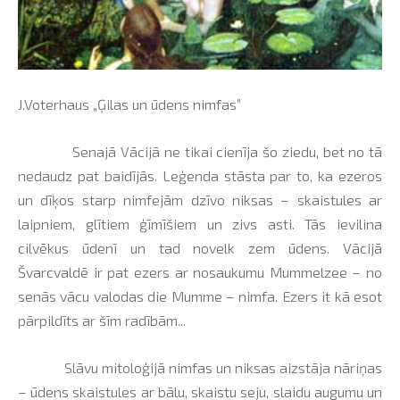
J.Voterhaus „Ģilas un ūdens nimfas”
Senajā Vācijā ne tikai cienīja šo ziedu, bet no tā
nedaudz pat baidījās. Leģenda stāsta par to, ka ezeros
un dīķos starp nimfejām dzīvo niksas – skaistules ar
laipniem, glītiem ģīmīšiem un zivs asti. Tās ievilina
cilvēkus ūdenī un tad novelk zem ūdens. Vācijā
Švarcvaldē ir pat ezers ar nosaukumu Mummelzee – no
senās vācu valodas die Mumme – nimfa. Ezers it kā esot
pārpildīts ar šīm radībām...
Slāvu mitoloģijā nimfas un niksas aizstāja nāriņas
– ūdens skaistules ar bālu, skaistu seju, slaidu augumu un