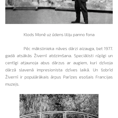
Klods Monē uz ūdens liliju panno fona
Pēc mākslinieka nāves dārzi aizauga, bet 1977.
gadā atsākās Živernī atdzimšana. Speciālisti rūpīgi un
centīgi atjaunoja abus dārzus ar augiem, kuri dzīvoja
dārzā slavenā impresionista dzīves laikā. Un šobrīd
Živernī ir populārākais ārpus Parīzes esošais Francijas
muzejs.