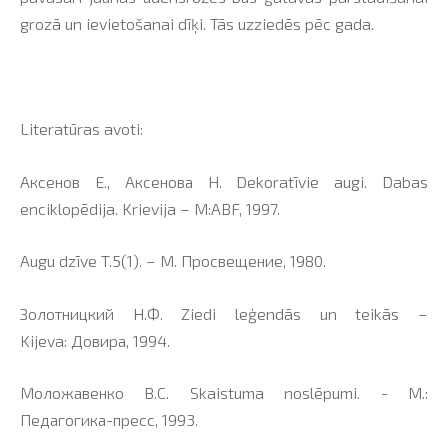
grozā un ievietošanai dīķi. Tās uzziedēs pēc gada.
Literatūras avoti:
Аксенов Е., Аксенова Н. Dekoratīvie augi. Dabas
enciklopēdija. Krievija – M:ABF, 1997.
Augu dzīve T.5(1). – M. Просвещение, 1980.
Золотницкий Н.Ф. Ziedi leģendās un teikās –
Kijeva: Довира, 1994.
Моложавенко В.С. Skaistuma noslēpumi. - М.:
Педагогика-пресс, 1993.