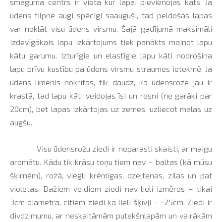
smaguma centrs ir vietā kur lapai pievienojas kāts. Ja
ūdens tilpnē augi spēcīgi saauguši, tad peldošās lapas
var noklāt visu ūdens virsmu. Šajā gadījumā maksimāli
izdevīgākais lapu izkārtojums tiek panākts mainot lapu
kātu garumu. Izturīgie un elastīgie lapu kāti nodrošina
lapu brīvu kustību pa ūdens virsmu straumes ietekmē. Ja
ūdens līmenis nokrītas, tik daudz, ka ūdensroze jau ir
krastā, tad lapu kāti veidojas īsi un resni (ne garāki par
20cm), bet lapas izkārtojas uz zemes, uzliecot malas uz
augšu.
Visu ūdensrožu ziedi ir neparasti skaisti, ar maigu
aromātu. Kādu tik krāsu toņu tiem nav – baltas (kā mūsu
šķirnēm), rozā, viegli krēmīgas, dzeltenas, zilas un pat
violetas. Dažiem veidiem ziedi nav lieli izmēros – tikai
3cm diametrā, citiem ziedi kā lieli šķīvji - ~25cm. Ziedi ir
divdzimumu, ar neskaitāmām putekšņlapām un vairākām