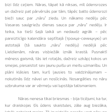
bizi līdz ceļiem. Nāras, tāpat kā niksas, mīl ūdensrozes
un dažreiz pat pārvērsās par tām, tāpēc balto ūdensrozi
bieži sauc par „nāru” ziedu. Un nākamo nedēļu pēc
Vasaras saulgriežu dienas sauca par „nāru” nedēļu. Ir
teika, ka tieši šajā laikā un nedaudz agrāk – pēc
pareizticīgo kalendāra septītajā (троице-семицкую) un
astotajā (tā saukto „nāru” nedēļu) nedēļā pēc
Lieldienām, nāras visbiežāk iznāk krastā. Pusnaktī
mēness gaismā, tās iet rotaļās, dažreiz uzkāpj kokos un
smejas, piesaistot sev jaunu puišu un meitu uzmanību. Un
plāni klāsies tam, kurš ļausies to valdzinājumam –
nokutinās līdz nāvei un noslīcinās. Nosargāties no nāru
uzbrukuma var ar vērmeļu vai lupstāja talismaniem.
Nāras nenesa tikai briesmas - bija ticējumi, ka tur,
kur draiskojas šīs ūdens skaistules, zāle aug biezāka,
labāk nobriest maize. Tā izveidojās paraža vest nāru no