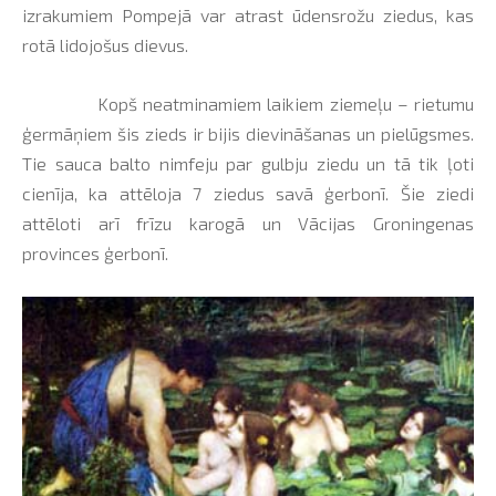
izrakumiem Pompejā var atrast ūdensrožu ziedus, kas
rotā lidojošus dievus.
Kopš neatminamiem laikiem ziemeļu – rietumu
ģermāņiem šis zieds ir bijis dievināšanas un pielūgsmes.
Tie sauca balto nimfeju par gulbju ziedu un tā tik ļoti
cienīja, ka attēloja 7 ziedus savā ģerbonī. Šie ziedi
attēloti arī frīzu karogā un Vācijas Groningenas
provinces ģerbonī.