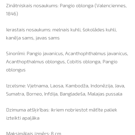
Zinātniskais nosaukums: Pangio oblonga (Valenciennes,
1846)
Ierastais nosaukums: melnais kuhli, šokolādes kuhli,
kanēļa sams, javas sams
Sinonīmi: Pangio javanicus, Acanthophthalmus javanicus,
Acanthopthalmus oblongus, Cobitis oblonga, Pangio
oblongus
Izcelsme: Vjetnama, Laosa, Kambodža, Indonēzija, Java,
Sumatra, Borneo, Infdija, Bangladeša, Malajas pussala
Dzimuma atšķirības: ikriem nobriestot mātīte paliek
izteikti apaļāka
Maksimālais izmērs: 8 cm