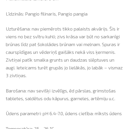
Līdzinās: Pangio filinaris, Pangio pangia
Uzturēšana: nav piemērots tikko palaists akvārijs. Šis ir
viens no bez svītru kuhli; zivs krāsa var būt no sarkanīgi
brūnas līdz pat šokolādes brūnam vai melnam. Spuras ir
caurspīdīgas un vēderiņš gaišāks nekā viss ķermenis.
Zivtiņai patīk smalka grunts un daudzas slēptuves un
augi. Ieteicams turēt grupās jo lielākās, jo labāk – vismaz
3 zivtiņas.
Barošana: nav sevišķi izvēlīgs, ēd pārslas, grimstošas
tabletes, saldētus odu kāpurus, garneles, artēmiju u.c.
Ūdens parametri: pH 6.4-7.0, ūdens cietība: mīksts ūdens
Temperatūra: 25 - 26 °C