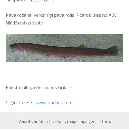
Pavairošana: veiksmīgi pavairojis Ričards Bias no ASV
Ņjūdžersijas štata
Rakstu tulkoja Normunds Griķītis
Orģinālteksts
www.loaches.com
Veidots ar
Mozello
- labo mājas lapu ģeneratoru.