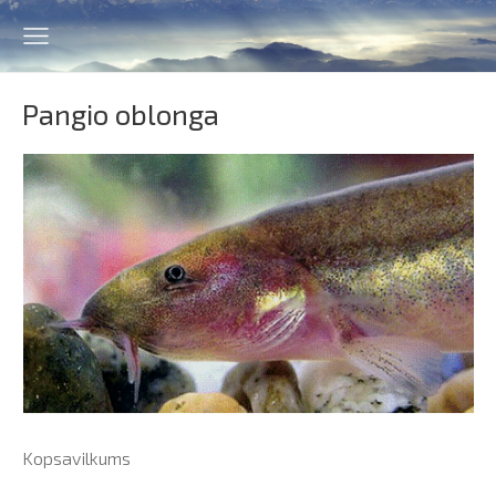
Pangio oblonga
Kopsavilkums