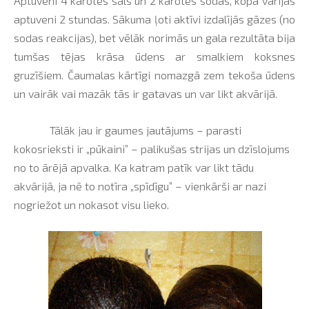
Aptuveni 4 karotes sāls un 2 karotes sodas, kopā vārījās
aptuveni 2 stundas. Sākuma ļoti aktīvi izdalījās gāzes (no
sodas reakcijas), bet vēlāk norimās un gala rezultāta bija
tumšas tējas krāsa ūdens ar smalkiem koksnes
gruzīšiem. Čaumalas kārtīgi nomazgā zem tekoša ūdens
un vairāk vai mazāk tās ir gatavas un var likt akvārijā.
Tālāk jau ir gaumes jautājums – parasti
kokosrieksti ir „pūkaini” – palikušas strijas un dzīslojums
no to ārējā apvalka. Ka katram patīk var likt tādu
akvārijā, ja nē to notīra „spīdīgu” – vienkārši ar nazi
nogriežot un nokasot visu lieko.