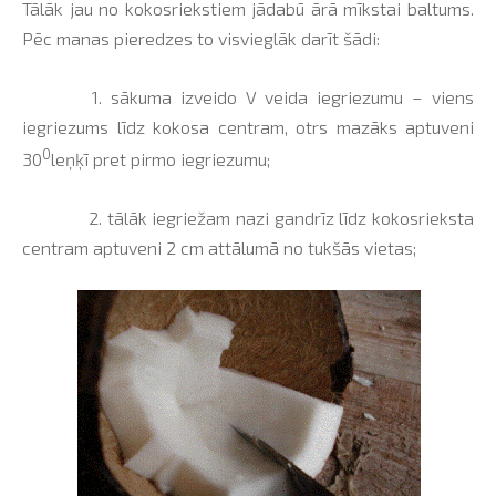
Tālāk jau no kokosriekstiem jādabū ārā mīkstai baltums.
Pēc manas pieredzes to visvieglāk darīt šādi:
1. sākuma izveido V veida iegriezumu – viens
iegriezums līdz kokosa centram, otrs mazāks aptuveni
0
30
leņķī pret pirmo iegriezumu;
2. tālāk iegriežam nazi gandrīz līdz kokosrieksta
centram aptuveni 2 cm attālumā no tukšās vietas;