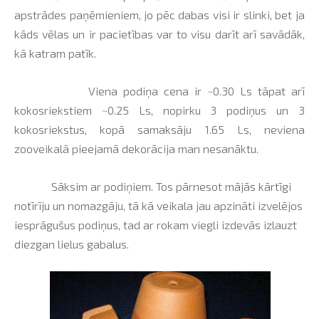
apstrādes paņēmieniem, jo pēc dabas visi ir slinki, bet ja
kāds vēlas un ir pacietības var to visu darīt arī savādāk,
kā katram patīk.
Viena podiņa cena ir ~0.30 Ls tāpat arī
kokosriekstiem ~0.25 Ls, nopirku 3 podiņus un 3
kokosriekstus, kopā samaksāju 1.65 Ls, neviena
zooveikalā pieejamā dekorācija man nesanāktu.
Sāksim ar podiņiem. Tos pārnesot mājās kārtīgi
notīrīju un nomazgāju, tā kā veikala jau apzināti izvelējos
iesprāgušus podiņus, tad ar rokam viegli izdevās izlauzt
diezgan lielus gabalus.