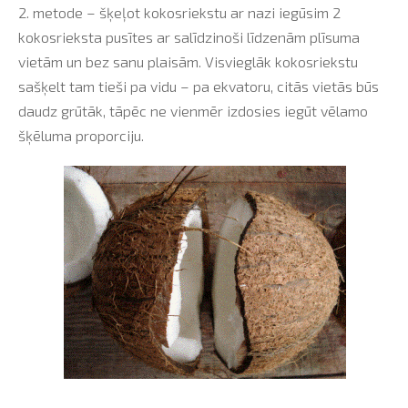
2. metode – šķeļot kokosriekstu ar nazi iegūsim 2
kokosrieksta pusītes ar salīdzinoši līdzenām plīsuma
vietām un bez sanu plaisām. Visvieglāk kokosriekstu
sašķelt tam tieši pa vidu – pa ekvatoru, citās vietās būs
daudz grūtāk, tāpēc ne vienmēr izdosies iegūt vēlamo
šķēluma proporciju.