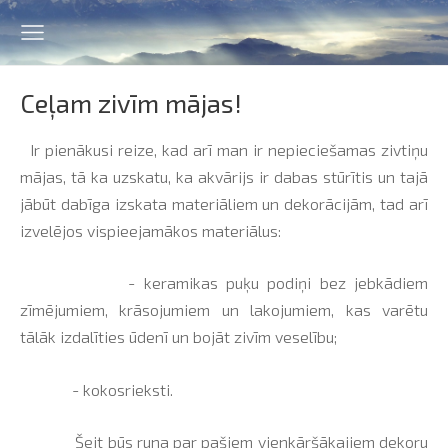
Ceļam zivīm mājas!
Ir pienākusi reize, kad arī man ir nepieciešamas zivtiņu
mājas, tā ka uzskatu, ka akvārijs ir dabas stūrītis un tajā
jābūt dabīga izskata materiāliem un dekorācijām, tad arī
izvelējos vispieejamākos materiālus:
- keramikas puķu podiņi bez jebkādiem
zīmējumiem, krāsojumiem un lakojumiem, kas varētu
tālāk izdalīties ūdenī un bojāt zivīm veselību;
- kokosrieksti.
Šeit būs runa par pašiem vienkāršākajiem dekoru