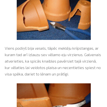
Viens podiņš bija vesels, tāpēc meklēju knīpstangas, ar
kuram tad arī izlauzu sev vēlamo eju virzienus. Galvenais
atverieties, ka spicās knaibles pavērsiet tajā virzienā,
kur vēlaties lai veidotos plaisa un necentieties spiest no
visa spēka, dariet to lēnam un prātīgi.