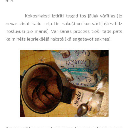
min.
Kokosrieksti iztīrīti, tagad tos jāliek vārīties (jo
nevar zināt kādu ceļu tie nākuši un kur vārtījušies līdz
nokļuvusi pie manis). Vārīšanas process tieši tāds pats
ka minēts iepriekšējā rakstā (kā sagatavot saknes).