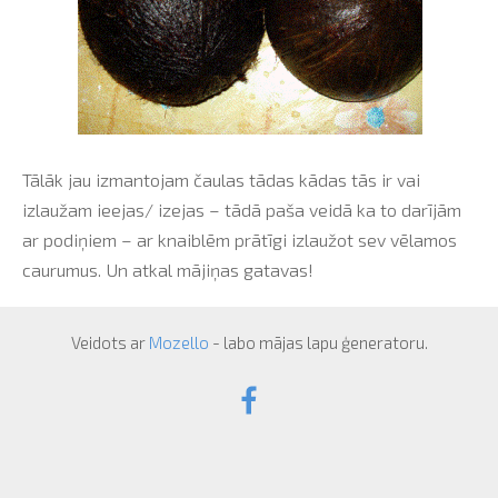
Tālāk jau izmantojam čaulas tādas kādas tās ir vai
izlaužam ieejas/ izejas – tādā paša veidā ka to darījām
ar podiņiem – ar knaiblēm prātīgi izlaužot sev vēlamos
caurumus. Un atkal mājiņas gatavas!
Veidots ar
Mozello
- labo mājas lapu ģeneratoru.