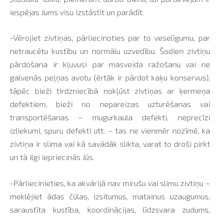
iespējas Jums visu izstāstīt un parādīt.
-Vērojiet zivtiņas, pārliecinoties par to veselīgumu, par
netraucētu kustību un normālu uzvedību. Šodien zivtiņu
pārdošana ir kļuvusi par masveida ražošanu vai ne
galvenās peļņas avotu (ērtāk ir pārdot kaķu konservus),
tāpēc bieži tirdzniecībā nokļūst zivtiņas ar ķermeņa
defektiem, bieži no nepareizas uzturēšanas vai
transportēšanas – mugurkaula defekti, neprecīzi
izliekumi, spuru defekti utt. – tas ne vienmēr nozīmē, ka
zivtiņa ir slima vai kā savādāk slikta, varat to droši pirkt
un tā ilgi iepriecinās Jūs.
-Pārliecinieties, ka akvārijā nav mirušu vai slimu zivtiņu –
meklējiet ādas čūlas, izsitumus, matainus uzaugumus,
saraustīta kustība, koordinācijas, līdzsvara zudums,