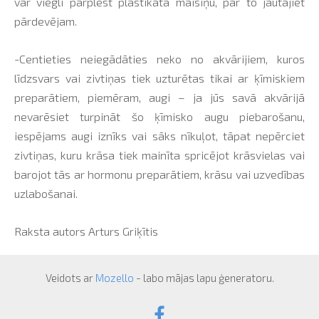
var viegli pārplēst plastikāta maisiņu, par to jautājiet
pārdevējam.
-Centieties neiegādāties neko no akvārijiem, kuros
līdzsvars vai zivtiņas tiek uzturētas tikai ar ķīmiskiem
preparātiem, piemēram, augi – ja jūs savā akvārijā
nevarēsiet turpināt šo ķīmisko augu piebarošanu,
iespējams augi iznīks vai sāks nīkuļot, tāpat nepērciet
zivtiņas, kuru krāsa tiek mainīta spricējot krāsvielas vai
barojot tās ar hormonu preparātiem, krāsu vai uzvedības
uzlabošanai.
Raksta autors Arturs Griķītis
Veidots ar
Mozello
- labo mājas lapu ģeneratoru.