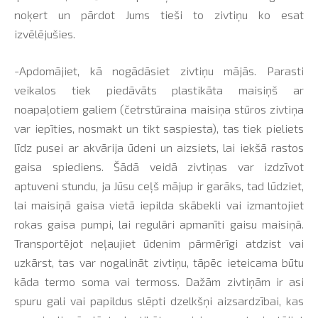
noķert un pārdot Jums tieši to zivtiņu ko esat
izvēlējušies.
-Apdomājiet, kā nogādāsiet zivtiņu mājās. Parasti
veikalos tiek piedāvāts plastikāta maisiņš ar
noapaļotiem galiem (četrstūraina maisiņa stūros zivtiņa
var iepīties, nosmakt un tikt saspiesta), tas tiek pieliets
līdz pusei ar akvārija ūdeni un aizsiets, lai iekšā rastos
gaisa spiediens. Šādā veidā zivtiņas var izdzīvot
aptuveni stundu, ja Jūsu ceļš mājup ir garāks, tad lūdziet,
lai maisiņā gaisa vietā iepilda skābekli vai izmantojiet
rokas gaisa pumpi, lai regulāri apmanīti gaisu maisiņā.
Transportējot neļaujiet ūdenim pārmērīgi atdzist vai
uzkārst, tas var nogalināt zivtiņu, tāpēc ieteicama būtu
kāda termo soma vai termoss. Dažām zivtiņām ir asi
spuru gali vai papildus slēpti dzelkšņi aizsardzībai, kas