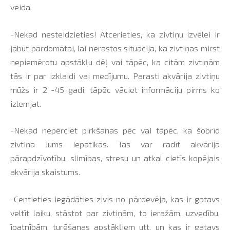
veida.
-Nekad nesteidzieties! Atcerieties, ka zivtiņu izvēlei ir
jābūt pārdomātai, lai nerastos situācija, ka zivtiņas mirst
nepiemērotu apstākļu dēļ vai tāpēc, ka citām zivtiņām
tās ir par izklaidi vai medījumu. Parasti akvārija zivtiņu
mūžs ir 2 -45 gadi, tāpēc vāciet informāciju pirms ko
izlemjat.
-Nekad nepērciet pirkšanas pēc vai tāpēc, ka šobrīd
zivtiņa Jums iepatikās. Tas var radīt akvārijā
pārapdzīvotību, slimības, stresu un atkal cietīs kopējais
akvārija skaistums.
-Centieties iegādāties zivis no pārdevēja, kas ir gatavs
veltīt laiku, stāstot par zivtiņām, to ieražām, uzvedību,
īpatnībām, turēšanas apstākļiem utt. un kas ir gatavs