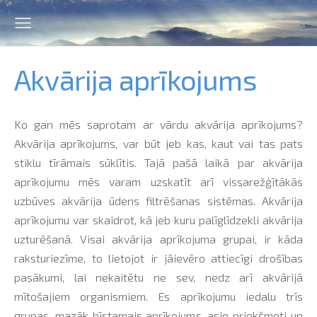
Akvārija aprīkojums
Ko gan mēs saprotam ar vārdu akvārija aprīkojums?
Akvārija aprīkojums, var būt jeb kas, kaut vai tas pats
stiklu tīrāmais sūklītis. Tajā pašā laikā par akvārija
aprīkojumu mēs varam uzskatīt arī vissarežģītākās
uzbūves akvārija ūdens filtrēšanas sistēmas. Akvārija
aprīkojumu var skaidrot, kā jeb kuru palīglīdzekli akvārija
uzturēšanā. Visai akvārija aprīkojuma grupai, ir kāda
raksturiezīme, to lietojot ir jāievēro attiecīgi drošības
pasākumi, lai nekaitētu ne sev, nedz arī akvārijā
mītošajiem organismiem. Es aprīkojumu iedalu trīs
grupas, mazāk bīstamais aprīkojums, asie priekšmeti un