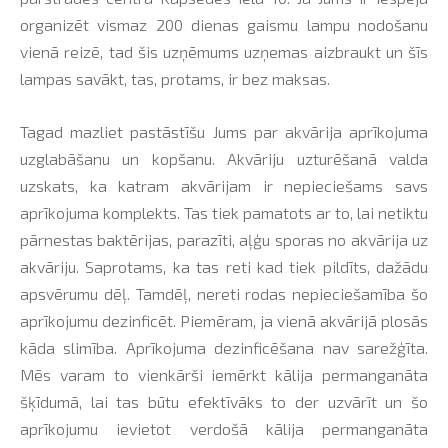
organizēt vismaz 200 dienas gaismu lampu nodošanu
vienā reizē, tad šis uzņēmums uzņemas aizbraukt un šīs
lampas savākt, tas, protams, ir bez maksas.
Tagad mazliet pastāstīšu Jums par akvārija aprīkojuma
uzglabāšanu un kopšanu. Akvāriju uzturēšanā valda
uzskats, ka katram akvārijam ir nepieciešams savs
aprīkojuma komplekts. Tas tiek pamatots ar to, lai netiktu
pārnestas baktērijas, parazīti, aļģu sporas no akvārija uz
akvāriju. Saprotams, ka tas reti kad tiek pildīts, dažādu
apsvērumu dēļ. Tamdēļ, nereti rodas nepieciešamība šo
aprīkojumu dezinficēt. Piemēram, ja vienā akvārijā plosās
kāda slimība. Aprīkojuma dezinficēšana nav sarežģīta.
Mēs varam to vienkārši iemērkt kālija permanganāta
šķīdumā, lai tas būtu efektīvāks to der uzvārīt un šo
aprīkojumu ievietot verdošā kālija permanganāta