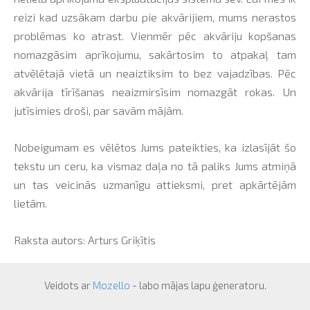
reizi kad uzsākam darbu pie akvārijiem, mums nerastos
problēmas ko atrast. Vienmēr pēc akvāriju kopšanas
nomazgāsim aprīkojumu, sakārtosim to atpakaļ tam
atvēlētajā vietā un neaiztiksim to bez vajadzības. Pēc
akvārija tīrīšanas neaizmirsīsim nomazgāt rokas. Un
jutīsimies droši, par savām mājām.
Nobeigumam es vēlētos Jums pateikties, ka izlasījāt šo
tekstu un ceru, ka vismaz daļa no tā paliks Jums atmiņā
un tas veicinās uzmanīgu attieksmi, pret apkārtējām
lietām.
Raksta autors: Arturs Griķītis
Veidots ar
Mozello
- labo mājas lapu ģeneratoru.