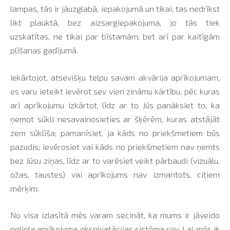
lampas, tās ir jāuzglabā, iepakojumā un tikai, tas nedrīkst
likt plauktā, bez aizsargiepakojuma, jo tās tiek
uzskatītas, ne tikai par bīstamām, bet arī par kaitīgām
plīšanas gadījumā.
Iekārtojot, atsevišķu telpu savam akvārija aprīkojumam,
es varu ieteikt ievērot sev vien zināmu kārtību, pēc kuras
arī aprīkojumu izkārtot, līdz ar to Jūs panāksiet to, ka
ņemot sūkli nesavainosieties ar šķērēm, kuras atstājāt
zem sūklīša; pamanīsiet, ja kāds no priekšmetiem būs
pazudis; ievērosiet vai kāds no priekšmetiem nav ņemts
bez Jūsu ziņas, līdz ar to varēsiet veikt pārbaudi (vizuālu,
ožas, taustes) vai aprīkojums nav izmantots, citiem
mērķim.
No visa izlasītā mēs varam secināt, ka mums ir jāveido
neliela aprīkojuma ekspluatācijas sistēma sev. Lai mēs ik