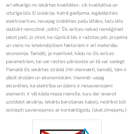
arī atkarīgs no iekārtas kvalitātes- cik kvalitatīva un
izturīga būs šī izolācija. Katrā gadījuma, iegādājoties
elektroierīces, nevajag izvēlēties pašu lētāko, taču lēts
dažkārt nenozīmē „slikts”. Šīs ierīces nekad nemēģiniet
labot paši, jo zinot, ka rūpnīcā tās ir ražotas pēc projekta
un viens no ietekmējošiem faktoriem ir arī materiālu
ekonomija. Tamdēļ, ja mainīsiet, kādu no šīs ierīces
parametriem, tai var rasties pārslodze un tā var sadegt.
Pamatā šīs iekārtas strādā 24h diennaktī, tamdēļ, tām ir
jābūt drošām un ekonomiskām. Vienmēr vajag
atcerēties, ka elektrība un ūdens ir nesavienojami
elementi. Ir vēl kāda maza niansīte, kuru der ieverot
uzstādot akvāriju. Iekārtu barošanas kabeļi, nedrīkst būt
iestiepti savienojumos ar kontaktligzdu. (skat.zīmejumu.)