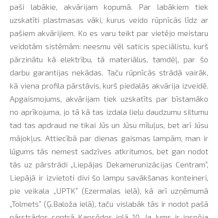
paši labākie, akvārijam kopumā. Par labākiem tiek
uzskatīti plastmasas vāki, kurus veido rūpnīcās līdz ar
pašiem akvārijiem. Ko es varu teikt par vietējo meistaru
veidotām sistēmām: neesmu vēl saticis speciālistu, kurš
pārzinātu kā elektrību, tā materiālus, tamdēļ, par šo
darbu garantijas nekādas. Taču rūpnīcās strādā vairāk,
kā viena profila pārstāvis, kurš piedalās akvārija izveidē.
Apgaismojums, akvārijam tiek uzskatīts par bīstamāko
no aprīkojuma, jo tā kā tas izdala lielu daudzumu siltumu
tad tas apdraud ne tikai Jūs un Jūsu mīluļus, bet arī Jūsu
mājokļus. Attiecībā par dienas gaismas lampām, man ir
lūgums tās nemest sadzīves atkritumos, bet gan nodot
tās uz pārstrādi „Liepājas Dekamerunizācijas Centram”,
Liepājā ir izvietoti divi šo lampu savākšanas konteineri,
pie veikala „UPTK” (Ezermalas ielā), kā arī uzņēmumā
„Tolmets” (Ģ.Baloža ielā), taču vislabāk tās ir nodot pašā
pārstrādes centrā Kapsēdes ielā 10. Ja Jums ir iespēja