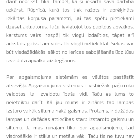
darīt nedrīkst, tikai tamdēļ, ka šī iekārta savā darbībā
uzkārst. Rūpnīcā, kurā tas tiek ražots ir aprēķināts
iekārtas korpusa parametri, lai tas spētu pietiekami
dzesēt aktuātorus. Taču, ievietojot tos papildus apvalkos,
karstums vairs nespēj tik viegli izdalīties, tāpat arī
aukstais gaiss tam vairs tik viegli netiek klāt. Sekas var
būt visdažādākās, sākot no ierīces sabojāšanās līdz Jūsu
izveidotā apvalka aizdegšanos.
Par apgaismojuma sistēmām es vēlētos pastāstīt
atsevišķi. Apgaismojuma sistēmas ir visbiežāk, pašu roku
veidotas, lai izveidotu īpašu vidi. Taču es Jums to
neieteiktu darīt. Kā jau mums ir zināms tad lampas
izstaro vairāk siltuma nekā gaismas. Protams, ir dažādas
lampas un dažādas attiecības starp izstaroto gaismu un
siltumu. Ja mēs runājam tikai par apgaismojumu, tad
visdrošākie ir stikla un metāla vāki. Taču tie ne tuvu nav