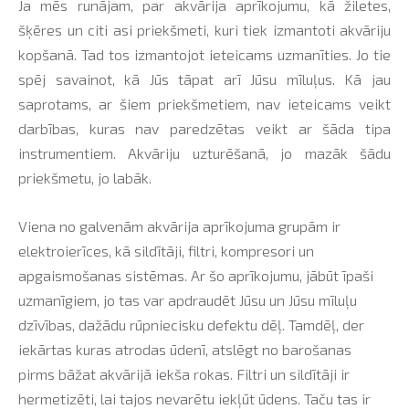
Ja mēs runājam, par akvārija aprīkojumu, kā žiletes,
šķēres un citi asi priekšmeti, kuri tiek izmantoti akvāriju
kopšanā. Tad tos izmantojot ieteicams uzmanīties. Jo tie
spēj savainot, kā Jūs tāpat arī Jūsu mīluļus. Kā jau
saprotams, ar šiem priekšmetiem, nav ieteicams veikt
darbības, kuras nav paredzētas veikt ar šāda tipa
instrumentiem. Akvāriju uzturēšanā, jo mazāk šādu
priekšmetu, jo labāk.
Viena no galvenām akvārija aprīkojuma grupām ir
elektroierīces, kā sildītāji, filtri, kompresori un
apgaismošanas sistēmas. Ar šo aprīkojumu, jābūt īpaši
uzmanīgiem, jo tas var apdraudēt Jūsu un Jūsu mīluļu
dzīvības, dažādu rūpniecisku defektu dēļ. Tamdēļ, der
iekārtas kuras atrodas ūdenī, atslēgt no barošanas
pirms bāžat akvārijā iekša rokas. Filtri un sildītāji ir
hermetizēti, lai tajos nevarētu iekļūt ūdens. Taču tas ir