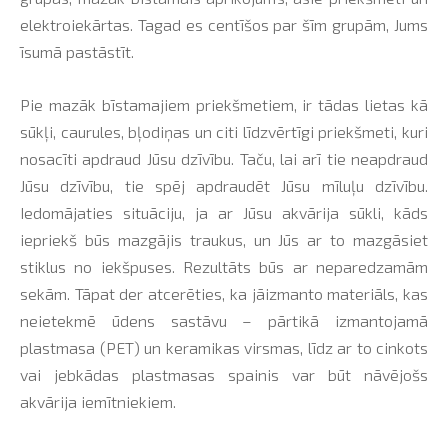
elektroiekārtas. Tagad es centīšos par šīm grupām, Jums
īsumā pastāstīt.
Pie mazāk bīstamajiem priekšmetiem, ir tādas lietas kā
sūkļi, caurules, bļodiņas un citi līdzvērtīgi priekšmeti, kuri
nosacīti apdraud Jūsu dzīvību. Taču, lai arī tie neapdraud
Jūsu dzīvību, tie spēj apdraudēt Jūsu mīluļu dzīvību.
Iedomājaties situāciju, ja ar Jūsu akvārija sūkli, kāds
iepriekš būs mazgājis traukus, un Jūs ar to mazgāsiet
stiklus no iekšpuses. Rezultāts būs ar neparedzamām
sekām. Tāpat der atcerēties, ka jāizmanto materiāls, kas
neietekmē ūdens sastāvu – pārtikā izmantojamā
plastmasa (PET) un keramikas virsmas, līdz ar to cinkots
vai jebkādas plastmasas spainis var būt nāvējošs
akvārija iemītniekiem.