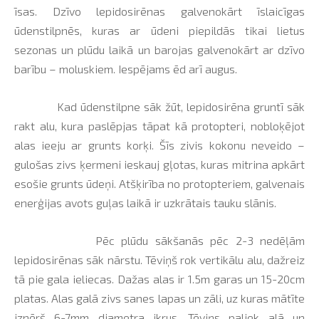
īsas. Dzīvo lepidosirēnas galvenokārt īslaicīgas
ūdenstilpnēs, kuras ar ūdeni piepildās tikai lietus
sezonas un plūdu laikā un barojas galvenokārt ar dzīvo
barību – moluskiem. Iespējams ēd arī augus.
Kad ūdenstilpne sāk žūt, lepidosirēna gruntī sāk
rakt alu, kura paslēpjas tāpat kā protopteri, nobloķējot
alas ieeju ar grunts korķi. Šīs zivis kokonu neveido –
gulošas zivs ķermeni ieskauj gļotas, kuras mitrina apkārt
esošie grunts ūdeņi. Atšķirība no protopteriem, galvenais
enerģijas avots guļas laikā ir uzkrātais tauku slānis.
Pēc plūdu sākšanās pēc 2-3 nedēļām
lepidosirēnas sāk nārstu. Tēviņš rok vertikālu alu, dažreiz
tā pie gala ieliecas. Dažas alas ir 1.5m garas un 15-20cm
platas. Alas galā zivs sanes lapas un zāli, uz kuras mātīte
iznērš 6-7mm diametra ikrus. Tēviņs paliek alā un