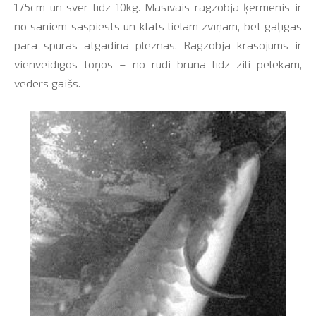
175cm un sver līdz 10kg. Masīvais ragzobja ķermenis ir
no sāniem saspiests un klāts lielām zvīņām, bet gaļīgās
pāra spuras atgādina pleznas. Ragzobja krāsojums ir
vienveidīgos toņos – no rudi brūna līdz zili pelēkam,
vēders gaišs.