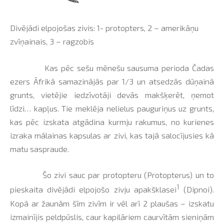
Divējādi elpojošas zivis: 1- protopters, 2 – amerikāņu
zvīņainais, 3 – ragzobis
Kas pēc sešu mēnešu sausuma perioda Čadas
ezers Āfrikā samazinājās par 1/3 un atsedzās dūņainā
grunts, vietējie iedzīvotāji devās makšķerēt, ņemot
līdzi… kapļus. Tie meklēja nelielus pauguriņus uz grunts,
kas pēc izskata atgādina kurmju rakumus, no kurienes
izraka mālainas kapsulas ar zivi, kas tajā salocījusies kā
matu saspraude.
Šo zivi sauc par protopteru (Protopterus) un to
1
pieskaita divējādi elpojošo zivju apakšklasei
(Dipnoi).
Kopā ar žaunām šīm zivīm ir vēl arī 2 plaušas – izskatu
izmainījis peldpūslis, caur kapilāriem caurvītām sieniņām