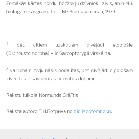
Zemākās kārtas hordu, bezžokļu dzīvnieki, zivis, abinieki:
biologa rokasgrāmata. – M.: Высшая школа, 1979.
1
pēc citiem uzskatiem divējādi elpojošie
(Dipneustomorpha) – ir Sarcopterygii virskārta.
2
vairumam zivju nāsis nodalītas, bet divējādi elpojošam
zivīm tas ir savienotas ar mutes dobumu
Rakstu tulkoja Normunds Griķītis
Raksta autore
Т
.
Н
.
Петрина
no
bio.1september.ru