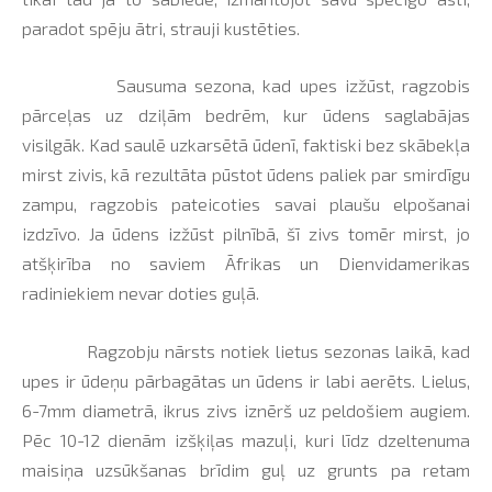
paradot spēju ātri, strauji kustēties.
Sausuma sezona, kad upes izžūst, ragzobis
pārceļas uz dziļām bedrēm, kur ūdens saglabājas
visilgāk. Kad saulē uzkarsētā ūdenī, faktiski bez skābekļa
mirst zivis, kā rezultāta pūstot ūdens paliek par smirdīgu
zampu, ragzobis pateicoties savai plaušu elpošanai
izdzīvo. Ja ūdens izžūst pilnībā, šī zivs tomēr mirst, jo
atšķirība no saviem Āfrikas un Dienvidamerikas
radiniekiem nevar doties guļā.
Ragzobju nārsts notiek lietus sezonas laikā, kad
upes ir ūdeņu pārbagātas un ūdens ir labi aerēts. Lielus,
6-7mm diametrā, ikrus zivs iznērš uz peldošiem augiem.
Pēc 10-12 dienām izšķiļas mazuļi, kuri līdz dzeltenuma
maisiņa uzsūkšanas brīdim guļ uz grunts pa retam