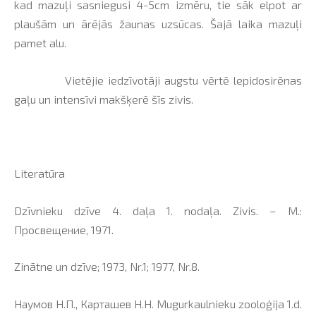
kad mazuļi sasniegusi 4-5cm izmēru, tie sāk elpot ar
plaušām un ārējās žaunas uzsūcas. Šajā laika mazuļi
pamet alu.
Vietējie iedzīvotāji augstu vērtē lepidosirēnas
gaļu un intensīvi makšķerē šīs zivis.
Literatūra
Dzīvnieku dzīve 4. daļa 1. nodaļa. Zivis. – M.:
Просвещение, 1971.
Zinātne un dzīve; 1973, Nr.1; 1977, Nr.8.
Наумов Н.П., Карташев Н.Н. Mugurkaulnieku zooloģija 1.d.