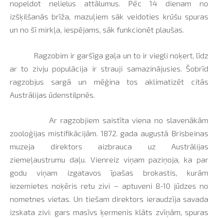
nopeldot nelielus attālumus. Pēc 14 dienam no
izšķilšanās brīža, mazuļiem sāk veidoties krūšu spuras
un no šī mirkļa, iespējams, sāk funkcionēt plaušas.
Ragzobim ir garšīga gaļa un to ir viegli noķert, līdz
ar to zivju populācija ir strauji samazinājusies. Šobrīd
ragzobjus sargā un mēģina tos aklimatizēt citās
Austrālijas ūdenstilpnēs.
Ar ragzobjiem saistīta viena no slavenākām
zooloģijas mistifikācijām. 1872. gada augustā Brisbeinas
muzeja direktors aizbrauca uz Austrālijas
ziemeļaustrumu daļu. Vienreiz viņam paziņoja, ka par
godu viņam izgatavos īpašas brokastis, kurām
iezemietes noķēris retu zivi – aptuveni 8-
10 jūdzes
no
nometnes vietas. Un tiešam direktors ieraudzīja savada
izskata zivi: gars masīvs ķermenis klāts zvīņām, spuras