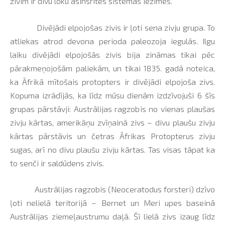
zivīm ir divu loku asinsrites sistēmas iezīmes.
Divējādi elpojošas zivis ir ļoti sena zivju grupa. To
atliekas atrod devona perioda paleozoja iegulās. Ilgu
laiku divējādi elpojošās zivis bija zināmas tikai pēc
pārakmeņojošām paliekām, un tikai 1835. gadā noteica,
ka Āfrikā mītošais protopters ir divējādi elpojoša zivs.
Kopuma izrādījās, ka līdz mūsu dienām izdzīvojuši 6 šīs
grupas pārstāvji: Austrālijas ragzobis no vienas plaušas
zivju kārtas, amerikāņu zvīņainā zivs – divu plaušu zivju
kārtas pārstāvis un četras Āfrikas Protopterus zivju
sugas, arī no divu plaušu zivju kārtas. Tas visas tāpat ka
to senči ir saldūdens zivis.
Austrālijas ragzobis (Neoceratodus forsteri) dzīvo
ļoti nelielā teritorijā – Bernet un Meri upes baseinā
Austrālijas ziemeļaustrumu daļā. Šī lielā zivs izaug līdz