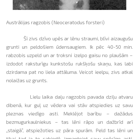
Austrālijas ragzobis (Neoceratodus forsteri)
Šī zivs dzīvo upēs ar lēnu straumi, blīvi aizaugušu
grunti un peldošiem ūdensaugiem. Ik pēc 40-50 min.
rabzobis uzpeld un ar troksni izelpo gaisu no plaušām –
izdodot raksturīgu kunkstošu rukšķošu skaņu, kas labi
dzirdama pat no liela attāluma. Veicot ieelpu, zivs atkal
nolaižas uz grunts.
Lielu laika daļu ragzobis pavada dziļu atvaru
dibenā, kur guļ uz vēdera vai stāv atspiedies uz savu
pleznas viedīgo asti. Meklējot barību – dažādus
bezmugurkaulniekus – tas lēni rāpo un dažbrīd arī
„staigā”, atspiežoties uz pāra spurām. Peld tas lēni un
tikai tad ja to sabiedē, izmantojot savu spēcīgo asti,