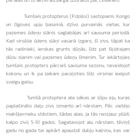
Tumšais protopterus (P.dolloi) sastopams Kongo
un Ogoves upju baseinā, dzīvo purvainās vietas, kur
pazemes ūdeņu slānis saglabājas arī sausuma periodā.
Kad virsējie ūdens slāņi vasarā izgaro, šī zivs, tāpat ka
tās radinieki, ierokas grunts dūņās, līdz pat šķidrajam
dūņu slanim vai pazemes ūdeņu līmenim. Tur iekārtojies
tumšais protopters pārcieš sausuma sezonu, neveidojot
kokonu un ik pa laikam paceļoties līdz virsmai ieelpot
svaigu gaisu.
Tumšā protoptera ala sākas ar slīpu eju, kuras
paplašināto daļu zivs izmanto arī nārstam. Pēc vietējo
makšķernieku stāstiem, šādas alas, ja tās neizjauc plūdi,
kalpo zivij 5-10 gadus. Sagatavojot alu nārstam, tēviņš
gadu no gada tai apkārt apaudzē dubļu kalniņu, kas var