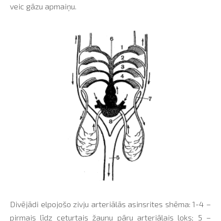
veic gāzu apmaiņu.
Divējādi elpojošo zivju arteriālās asinsrites shēma: 1-4 –
pirmais līdz ceturtais žaunu pāru arteriālais loks; 5 –