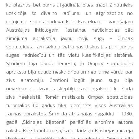
ka pleznas, bet purns atgādināja pīles knābi. Zinātnieks
uzskicēja šo dīvaino radījumu, un atgriežoties no
ceļojuma, skices nodeva F.De Kastelnau – vadošajam
Austrālijas ihtiologam. Kastelnau nevilcinoties pēc
zīmējuma aprakstīja jaunu zivju sugu - Ompax
spatuloides. Tam sekoja vētrainas diskusijas par jaunas
sugas radniecību un tās vietu klasifikācijas sistēmā.
Strīdiem bija daudz iemeslu, jo Ompax spatuloides
apraksta bija daudz neskaidrību un nebija ne vārda par
zivs anatomiju. Centieni iegūt jauno sugu bija
neveiksmīgi. Uzradās skeptiķi, kas apgalvoja, ka šāda
zivs neeksistē. Tomēr mistiskais Ompax spatuloides
turpmakos 60 gadus tika pieminēts visos Austrālijas
faunas aprakstos. Šī mīkla atrisinajas negaidīti – 1930.
gadā „Sidnejas biļetenā” parādījās anonīma autora
raksts. Raksta informēja, ka ar lādzīgo Brisbejas muzeja
direktoru ir izspēlēts joks, jo pasniegtais Ompax bija