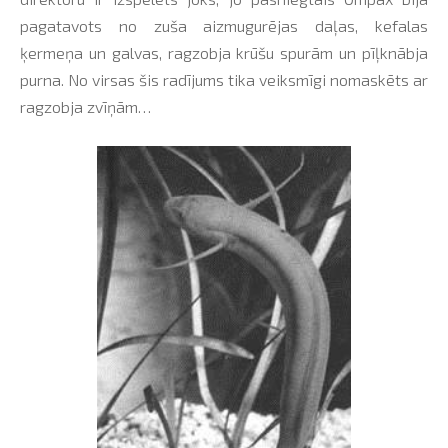
pagatavots no zuša aizmugurējas daļas, kefalas
ķermeņa un galvas, ragzobja krūšu spurām un pīļknābja
purna. No virsas šis radījums tika veiksmīgi nomaskēts ar
ragzobja zvīņām…