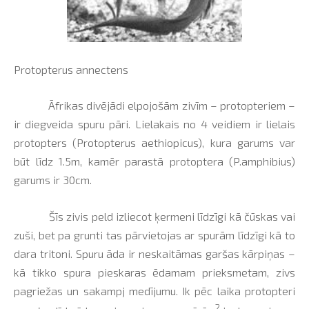
Protopterus annectens
Āfrikas divējādi elpojošām zivīm – protopteriem –
ir diegveida spuru pāri. Lielakais no 4 veidiem ir lielais
protopters (Protopterus aethiopicus), kura garums var
būt līdz 1.5m, kamēr parastā protoptera (P.amphibius)
garums ir 30cm.
Šīs zivis peld izliecot ķermeni līdzīgi kā čūskas vai
zuši, bet pa grunti tas pārvietojas ar spurām līdzīgi kā to
dara tritoni. Spuru āda ir neskaitāmas garšas kārpiņas –
kā tikko spura pieskaras ēdamam prieksmetam, zivs
pagriežas un sakampj medījumu. Ik pēc laika protopteri
2