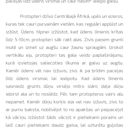
paceļas līdz ūdens virsmai un caur nāsīm
ieelpo gaisu.
Protopteri dzīvo Centrālajā Āfrikā, upēs un ezeros,
kuras tek cauri purvainām vietām, kas regulāri applūst un
izžūst. Ūdens tilpnei izžūstot, kad ūdens līmenis krītas
līdz 5-10cm, protopteri sāk rakt alas. Zivis paņem grunti
mutē un izmet uz augšu caur žaunu spraugām. Izrokot
vertikālu eju, protopteri tas gala veido paplašinājumu,
kurā izvietojas saliecoties līkuma ar galvu uz augšu.
Kamēr ūdens vēl nav izžuvis, zivs ik pa brīdim paceļas
līdz ūdens virsmai, lai ieelpotu. Kad ūdens līmenis
sasniedz grunts dūņu virsējo mitro slāni, daļa dūņu
iebirst ala un to noslēdz. Pēc tam protopterus vairs alu
nepamet. Kamēr dūņu korķis eja vel nav izžuvis, zivs to
ar purnu baksta, noblīvējot to no apakšas un piepaceļot
kā vāciņu. Izžūstot šāds vāciņš ir pietiekami porains un
laiž cauri pietiekami daudz gaisa, lai uzturētu guļošas