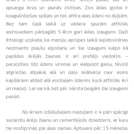
apsarga ikrus un jaunās zivtiņas. Zivs ādas gļotai ir
koagulirējošas spējas un tas attīra alas ūdeni no duļķēm.
Bez tam šajā laikā uz vēdera spurām attīstās
asinsvadiem pārbagāti 5-8cm gari ādas izaugumi. Daži
ihtiologi uzskata, ka mazuļu aprūpes laikā lepidosirēnas
neizmanto plaušu elpošanu un šie izaugumi kalpo kā
papildus ārējās žaunas. Ir arī pretējs viedoklis –
paceļoties līdz ūdens virsmai un ieelpojot gaisu, tēviņš
atgriežas atpakaļ alā un daļu skābekļa caur asins
kapilāriem atdod alā esošajam ūdenim, kurā attīstās ikri
un mazuļi. Lai vai kā, bet pēc nārsta beigām šie izaugumi
pazūd.
No ikriem izšķīlušajiem mazuļiem ir 4 pāri spēcīgi
sazarotu ārējo žaunu un cementējošs dziedzeris, ar kuru
tie nostiprinās pie alas sienas. Aptuveni pēc 1.5 mēneša,