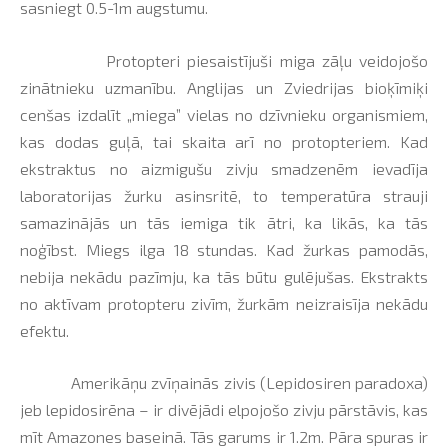
sasniegt 0.5-1m augstumu.
Protopteri piesaistījuši miga zāļu veidojošo
zinātnieku uzmanību. Anglijas un Zviedrijas bioķīmiķi
cenšas izdalīt „miega” vielas no dzīvnieku organismiem,
kas dodas guļā, tai skaita arī no protopteriem. Kad
ekstraktus no aizmigušu zivju smadzenēm ievadīja
laboratorijas žurku asinsritē, to temperatūra strauji
samazinājās un tās iemiga tik ātri, ka likās, ka tās
noģībst. Miegs ilga 18 stundas. Kad žurkas pamodās,
nebija nekādu pazīmju, ka tās būtu gulējušas. Ekstrakts
no aktīvam protopteru zivīm, žurkām neizraisīja nekādu
efektu.
Amerikāņu zvīņainās zivis (Lepidosiren paradoxa)
jeb lepidosirēna – ir divējādi elpojošo zivju pārstāvis, kas
mīt Amazones baseinā. Tās garums ir 1.2m. Pāra spuras ir