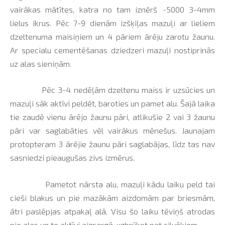
vairākas mātītes, katra no tam iznērš ~5000 3-4mm
lielus ikrus. Pēc 7-9 dienām izšķiļas mazuļi ar lieliem
dzeltenuma maisiņiem un 4 pāriem ārēju zarotu žaunu.
Ar specialu cementēšanas dziedzeri mazuļi nostiprinās
uz alas sieniņām.
Pēc 3-4 nedēļām dzeltenu maiss ir uzsūcies un
mazuļi sāk aktīvi peldēt, baroties un pamet alu. Šajā laika
tie zaudē vienu ārējo žaunu pāri, atlikušie 2 vai 3 žaunu
pāri var saglabāties vēl vairākus mēnešus. Jaunajam
protopteram 3 ārējie žaunu pāri saglabājas, līdz tas nav
sasniedzi pieaugušas zivs izmērus.
Pametot nārsta alu, mazuļi kādu laiku peld tai
cieši blakus un pie mazākām aizdomām par briesmām,
ātri paslēpjas atpakaļ alā. Visu šo laiku tēviņš atrodas
pie alas un to aktīvi aizsargā, uzbrūkot pat cilvēkiem.