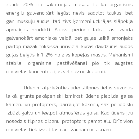
zaudē 20% no sākotnējās masas. Tā kā organisms
enerģiju galvenokārt iegūst nevis sadalot taukus, bet
gan muskuļu audus, tad zivs ķermenī uzkrājas slāpekļa
apmaiņas produkti. Aktīvā perioda laikā tas izvada
galvenokārt amonjaka veidā, bet guļas laikā amonjaks
pārtop mazāk toksiskā urīnvielā, kuras daudzums audos
guļas beigās ir 1-2% no zivs kopējās masas. Mehānismi
stabilai organisma pastāvēšanai pie tik augstas
urīnvielas koncentrācijas vel nav noskaidroti.
Ūdenim atgriežoties ūdenstilpnēs lietus sezonās
laikā, grunts pakāpeniski izmirkst, ūdens piepilda gaisa
kameru un protopters, pārraujot kokonu, sāk periodiski
izbāzt galvu un ieelpot atmosfēras gaisu. Kad ūdens jau
nosedzis tilpnes dibenu, protopters pamet alu. Drīz vien
urīnvielas tiek izvadītas caur žaunām un aknām.