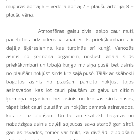
muguras aorta; 6 – vēdera aorta; 7 – plaušu artērija; 8 –
plaušu vēna.
Atmosfēras gaisu zivis ieelpo caur muti,
paceļoties līdz ūdens virsmai. Sirds priekškambaros ir
daļēja šķērssieniņa, kas turpinās arī kuņģī. Venozās
asinis no ķermeņa orgāniem, nokļūst labajā sirds
priekškambarī un labajā kuņģa maisiņa pusē, bet asinis
no plaušām nokļūst sirds kreisajā pusē. Tālāk ar skābekli
bagātās asinis no plaušām pamatā nokļūst tajos
asinsvados, kas iet cauri plaušām uz galvu un citiem
ķermeņa orgāniem, bet asinis no kreisās sirds puses,
tāpat iziet cauri plaušām un nokļūst pamatā asinsvados,
kas iet uz plaušām. Un lai arī skābekli bagātās un
nabadzīgas asinis daļēji sajaucas sava starpā gan sirdī,
gan asinsvados, tomēr var teikt, ka divējādi elpojošam