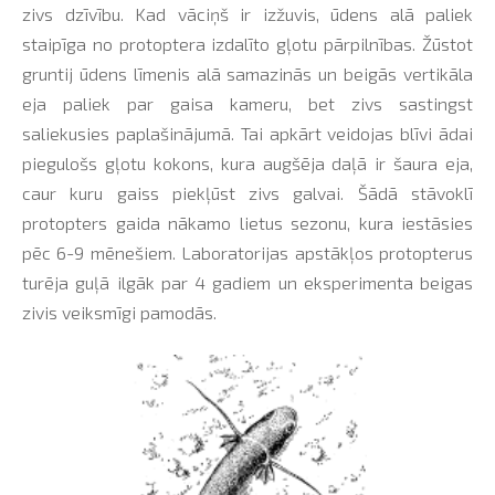
zivs dzīvību. Kad vāciņš ir izžuvis, ūdens alā paliek
staipīga no protoptera izdalīto gļotu pārpilnības. Žūstot
gruntij ūdens līmenis alā samazinās un beigās vertikāla
eja paliek par gaisa kameru, bet zivs sastingst
saliekusies paplašinājumā. Tai apkārt veidojas blīvi ādai
piegulošs gļotu kokons, kura augšēja daļā ir šaura eja,
caur kuru gaiss piekļūst zivs galvai. Šādā stāvoklī
protopters gaida nākamo lietus sezonu, kura iestāsies
pēc 6-9 mēnešiem. Laboratorijas apstākļos protopterus
turēja guļā ilgāk par 4 gadiem un eksperimenta beigas
zivis veiksmīgi pamodās.